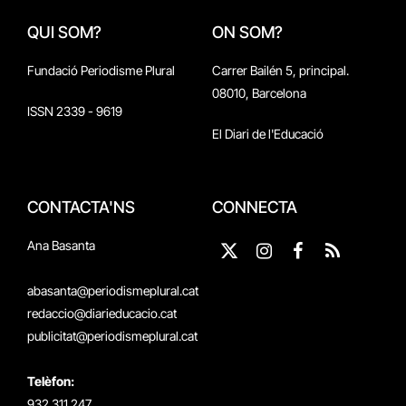
QUI SOM?
ON SOM?
Fundació Periodisme Plural
Carrer Bailén 5, principal.
08010, Barcelona
ISSN 2339 - 9619
El Diari de l'Educació
CONTACTA'NS
CONNECTA
Ana Basanta
X
Instagram
Facebook
RSS
(Twitter)
abasanta@periodismeplural.cat
redaccio@diarieducacio.cat
publicitat@periodismeplural.cat
Telèfon:
932 311 247