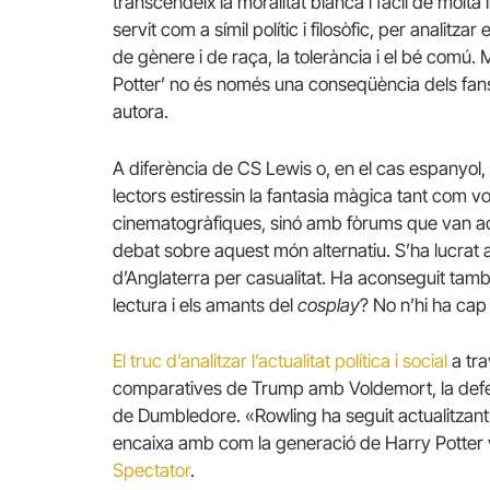
transcendeix la moralitat blanca i fàcil de molta 
servit com a símil polític i filosòfic, per analitza
de gènere i de raça, la tolerància i el bé comú. 
Potter’ no és només una conseqüència dels fans
autora.
A diferència de CS Lewis o, en el cas espanyol
lectors estiressin la fantasia màgica tant com 
cinematogràfiques, sinó amb fòrums que van aca
debat sobre aquest món alternatiu. S’ha lucrat a
d’Anglaterra per casualitat. Ha aconseguit tam
lectura i els amants del
cosplay
? No n’hi ha cap
El truc d’analitzar l’actualitat política i social
a trav
comparatives de Trump amb Voldemort, la defen
de Dumbledore. «Rowling ha seguit actualitzant
encaixa amb com la generació de Harry Potter ve
Spectator
.