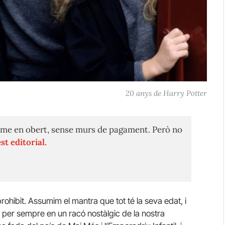
20 anys de Harry Potter
me en obert, sense murs de pagament. Però no
st editorial.
prohibit. Assumim el mantra que tot té la seva edat, i
 per sempre en un racó nostàlgic de la nostra