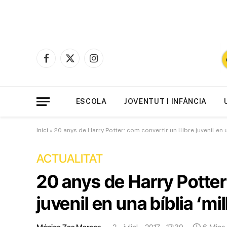
Facebook
X
Instagram
(Twitter)
ESCOLA
JOVENTUT I INFÀNCIA
Inici
»
20 anys de Harry Potter: com convertir un llibre juvenil en u
ACTUALITAT
20 anys de Harry Potter:
juvenil en una bíblia ‘mil