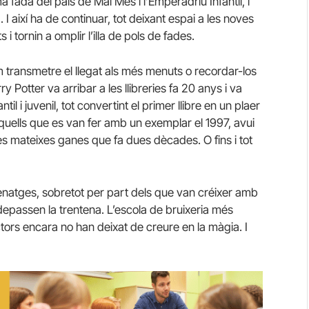
fada del país de Mai Més i l’Emperadriu Infantil, i
I així ha de continuar, tot deixant espai a les noves
 tornin a omplir l’illa de pols de fades.
m transmetre el llegat als més menuts o recordar-los
 Potter va arribar a les llibreries fa 20 anys i va
il i juvenil, tot convertint el primer llibre en un plaer
Aquells que es van fer amb un exemplar el 1997, avui
es mateixes ganes que fa dues dècades. O fins i tot
natges, sobretot per part dels que van créixer amb
 depassen la trentena. L’escola de bruixeria més
ors encara no han deixat de creure en la màgia. I