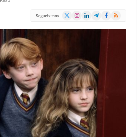
 Read
X
Instagram
LinkedIn
Telegram
Facebook
RSS
Segueix-nos
(Twitter)