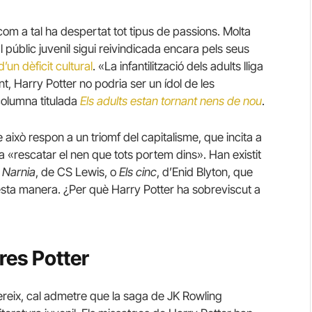
 com a tal ha despertat tot tipus de passions. Molta
úblic juvenil sigui reivindicada encara pels seus
’un dèficit cultural
. «La infantilització dels adults lliga
 Harry Potter no podria ser un ídol de les
columna titulada
Els adults estan tornant nens de nou
.
això respon a un triomf del capitalisme, que incita a
a «rescatar el nen que tots portem dins». Han existit
 Narnia
, de CS Lewis, o
Els cinc
, d’Enid Blyton, que
esta manera. ¿Per què Harry Potter ha sobreviscut a
eres Potter
reix, cal admetre que la saga de JK Rowling