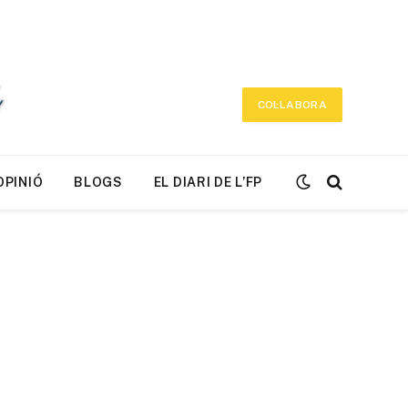
COL·LABORA
OPINIÓ
BLOGS
EL DIARI DE L’FP