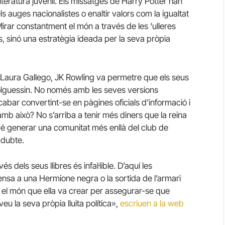
literatura juvenil. Els missatges de Harry Potter han
r els auges nacionalistes o enaltir valors com la igualtat
Mirar constantment el món a través de les ‘ulleres
, sinó una estratègia ideada per la seva pròpia
, Laura Gallego, JK Rowling va permetre que els seus
volguessin. No només amb les seves versions
bar convertint-se en pàgines oficials d’informació i
mb això? No s’arriba a tenir més diners que la reina
bé generar una comunitat més enllà del club de
 dubte.
és dels seus llibres és infal·lible. D’aquí les
sa a una Hermione negra o la sortida de l’armari
 el món que ella va crear per assegurar-se que
u la seva pròpia lluita política»,
escriuen a la web