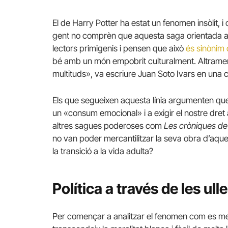
El de Harry Potter ha estat un fenomen insòlit, i
gent no comprèn que aquesta saga orientada al p
lectors primigenis i pensen que això
és sinònim d
bé amb un món empobrit culturalment. Altrament,
multituds», va escriure Juan Soto Ivars en una 
Els que segueixen aquesta línia argumenten que 
un «consum emocional» i a exigir el nostre dret 
altres sagues poderoses com
Les cròniques de
no van poder mercantilitzar la seva obra d’aqu
la transició a la vida adulta?
Política a través de les ull
Per començar a analitzar el fenomen com es me