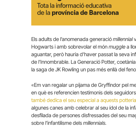
Els adults de l’anomenada generació
m
illennial
v
Hogwarts i amb sobrevolar el món
muggle
a llo
aguantar, però hauria d’haver passat la seva infà
de l’Innombrable. La Generació Potter, coetàni
la saga de JK Rowling un pas més enllà del fen
«Em van regalar un pijama de Gryffindor pel me
en què es referencien testimonis dels seguidors 
també dedica el seu especial a aquests potteri
algunes canes amb celebrar al seu ídol de la in
desfilada de persones disfressades del seu mag 
sobre l’infantilisme dels
millennials.