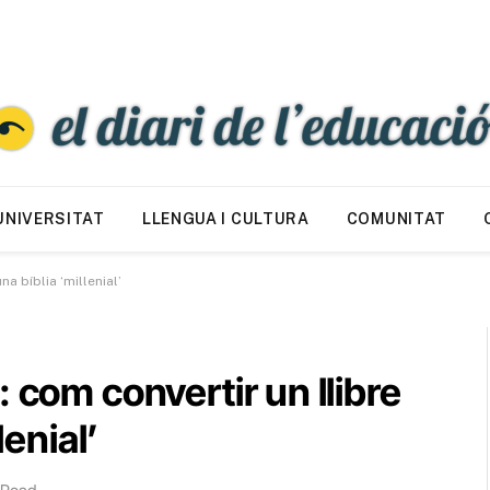
UNIVERSITAT
LLENGUA I CULTURA
COMUNITAT
na bíblia ‘millenial’
 com convertir un llibre
lenial’