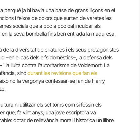
 perquè ja hi havia una base de grans lliçons en el
ocions i feixos de colors que surten de varetes les
blemes socials que a poc a poc cal inculcar als
r en la seva bombolla fins ben entrada la maduresa.
de la diversitat de criatures i els seus protagonistes
ud –en el cas dels elfs domèstics–, la defensa dels
–
i la lluita contra l’autoritarisme de Voldemort. La
nfància, sinó
durant les revisions que fan els
 això no fa vergonya confessar-se fan de Harry
ze.
ltura ni utilitzar els set toms com si fossin els
r que, fa vint anys, una jove escriptora va
e: dotar de rellevància moral i històrica un llibre