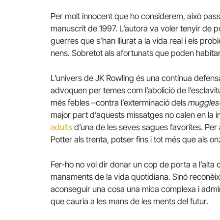
Per molt innocent que ho considerem, això passa
manuscrit de 1997. L’autora va voler tenyir de p
guerres que s’han lliurat a la vida real i els pro
nens. Sobretot als afortunats que poden habita
L’univers de JK Rowling és una contínua defensa 
advoquen per temes com l’abolició de l’esclavit
més febles –contra l’exterminació dels
muggles
major part d’aquests missatges no calen en la i
adults
d’una de les seves sagues favorites. Per
Potter als trenta, potser fins i tot més que als on
Fer-ho no vol dir donar un cop de porta a l’alta cu
manaments de la vida quotidiana. Sinó reconèixe
aconseguir una cosa una mica complexa i admirabl
que cauria a les mans de les ments del futur.