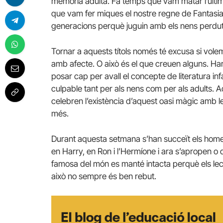
memòria adulta. Fa temps que vam matar l’última 
que vam fer miques el nostre regne de Fantasia. 
generacions perquè juguin amb els nens perduts i
Tornar a aquests títols només té excusa si vole
amb afecte. O això és el que creuen alguns. Harry
posar cap per avall el concepte de literatura infant
culpable tant per als nens com per als adults. 
celebren l’existència d’aquest oasi màgic amb l
més.
Durant aquesta setmana s’han succeït els home
en Harry, en Ron i l’Hermíone i ara s’apropen o
famosa del món es manté intacta perquè els lect
això no sempre és ben rebut.