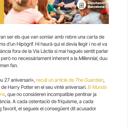
an ser els que van somiar amb rebre una carta de
ms d’un Hipògrif. Hi haurà qui el devia llegir i no el va
ncia fora de la Via Làctia si mai hagués sentit parlar
a però no necessàriament inherent a la
Millennial
, duu
omen fan.
u 27 aniversari»,
recull un article de
The Guardian
,
de Harry Potter en el seu vintè aniversari.
El Mundo
ans
, que no consideren incompatible pentinar ja
fància. A cada ostentació de friquisme, a cada
favorit, el segueix el consegüent dit acusador