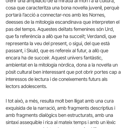
oferir una ampliació de la mirada al món i a la cultura,
cosa que caracteritza una bona novel·la juvenil, perquè
portarà l’acció a connectar-nos amb les Nornes,
deesses de la mitologia escandinava que interpreten el
pas del temps. Aquestes deïtats femenines són Urd,
que fa referència a allò que ha succeït; Verdandi, que
representa la veu del present, o sigui, del que està
passant, i Skuld, que es refereix al futur, a allò que
encara ha de succeir. Aquest univers fantàstic,
ambientat en la mitologia nòrdica, dona a la novel·la un
pòsit cultural ben interessant que pot obrir portes cap a
interessos de lectura i de coneixements futurs als
lectors adolescents.
I tot això, a més, resulta molt ben lligat amb una cura
exquisida de la narració, amb fragments descriptius i
amb fragments dialògics ben estructurats, amb una
sintaxi assequible i rica al mateix temps i amb un lèxic