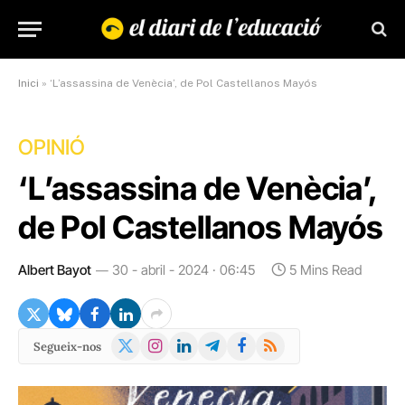
Inici
»
‘L’assassina de Venècia’, de Pol Castellanos Mayós
OPINIÓ
‘L’assassina de Venècia’,
de Pol Castellanos Mayós
Albert Bayot
30 - abril - 2024 · 06:45
5 Mins Read
X
Instagram
LinkedIn
Telegram
Facebook
RSS
Segueix-nos
(Twitter)