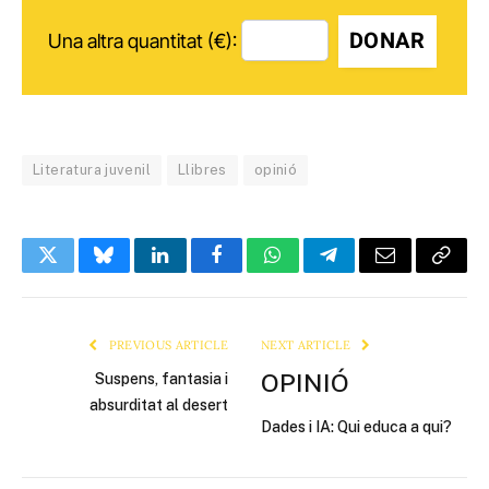
DONAR
Una altra quantitat (€):
Literatura juvenil
Llibres
opinió
Twitter
Bluesky
LinkedIn
Facebook
WhatsApp
Telegram
Email
Copy
Link
PREVIOUS ARTICLE
NEXT ARTICLE
OPINIÓ
Suspens, fantasia i
absurditat al desert
Dades i IA: Qui educa a qui?