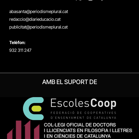
X
Instagram
Facebook
RSS
(Twitter)
abasanta@periodismeplural.cat
redaccio@diarieducacio.cat
publicitat@periodismeplural.cat
Telèfon:
932 311 247
AMB EL SUPORT DE