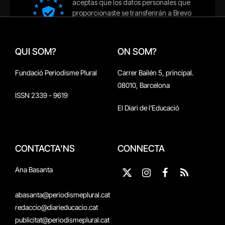
QUI SOM?
ON SOM?
Fundació Periodisme Plural
Carrer Bailén 5, principal.
08010, Barcelona
ISSN 2339 - 9619
El Diari de l'Educació
CONTACTA'NS
CONNECTA
Ana Basanta
X
Instagram
Facebook
RSS
(Twitter)
abasanta@periodismeplural.cat
redaccio@diarieducacio.cat
publicitat@periodismeplural.cat