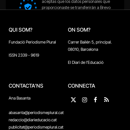
QUI SOM?
ON SOM?
Fundació Periodisme Plural
Carrer Bailén 5, principal.
08010, Barcelona
ISSN 2339 - 9619
El Diari de l'Educació
CONTACTA'NS
CONNECTA
Ana Basanta
X
Instagram
Facebook
RSS
(Twitter)
abasanta@periodismeplural.cat
redaccio@diarieducacio.cat
publicitat@periodismeplural.cat