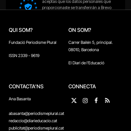
QUI SOM?
ON SOM?
Fundació Periodisme Plural
Carrer Bailén 5, principal.
08010, Barcelona
ISSN 2339 - 9619
El Diari de l'Educació
CONTACTA'NS
CONNECTA
Ana Basanta
X
Instagram
Facebook
RSS
(Twitter)
abasanta@periodismeplural.cat
redaccio@diarieducacio.cat
publicitat@periodismeplural.cat