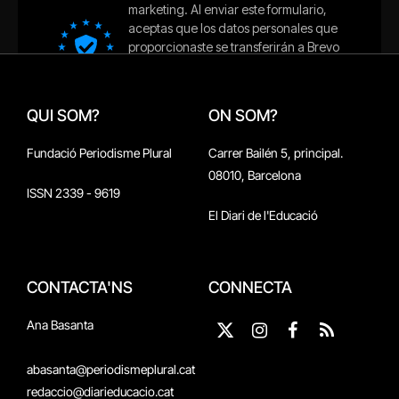
QUI SOM?
ON SOM?
Fundació Periodisme Plural
Carrer Bailén 5, principal.
08010, Barcelona
ISSN 2339 - 9619
El Diari de l'Educació
CONTACTA'NS
CONNECTA
Ana Basanta
X
Instagram
Facebook
RSS
(Twitter)
abasanta@periodismeplural.cat
redaccio@diarieducacio.cat