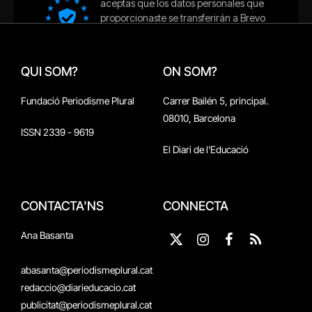
QUI SOM?
ON SOM?
Fundació Periodisme Plural
Carrer Bailén 5, principal.
08010, Barcelona
ISSN 2339 - 9619
El Diari de l'Educació
CONTACTA'NS
CONNECTA
Ana Basanta
X
Instagram
Facebook
RSS
(Twitter)
abasanta@periodismeplural.cat
redaccio@diarieducacio.cat
publicitat@periodismeplural.cat