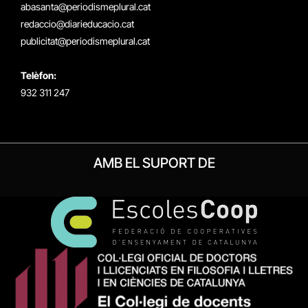
(Twitter)
abasanta@periodismeplural.cat
redaccio@diarieducacio.cat
publicitat@periodismeplural.cat
Telèfon:
932 311 247
AMB EL SUPORT DE