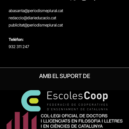
X
Instagram
Facebook
RSS
(Twitter)
abasanta@periodismeplural.cat
redaccio@diarieducacio.cat
publicitat@periodismeplural.cat
Telèfon:
932 311 247
AMB EL SUPORT DE