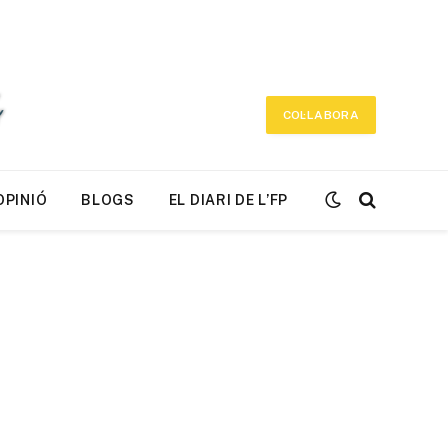
COL·LABORA
OPINIÓ
BLOGS
EL DIARI DE L’FP