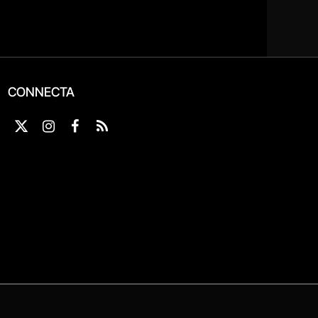
CONNECTA
X
Instagram
Facebook
RSS
(Twitter)