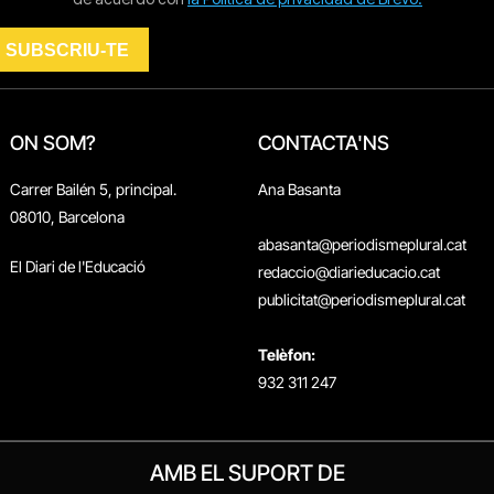
ON SOM?
CONTACTA'NS
Carrer Bailén 5, principal.
Ana Basanta
08010, Barcelona
abasanta@periodismeplural.cat
El Diari de l'Educació
redaccio@diarieducacio.cat
publicitat@periodismeplural.cat
Telèfon:
932 311 247
AMB EL SUPORT DE