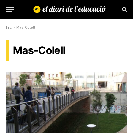
Inici
»
Mas-Colell
Mas-Colell