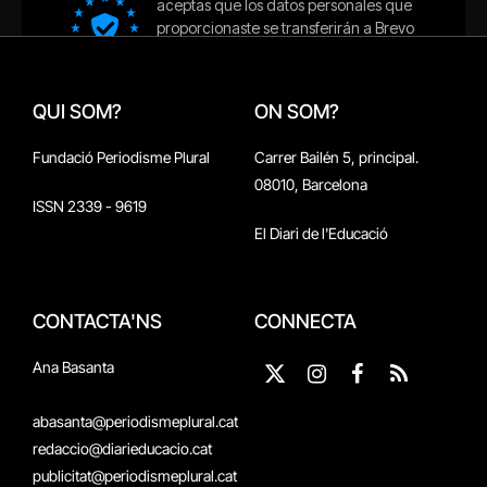
QUI SOM?
ON SOM?
Fundació Periodisme Plural
Carrer Bailén 5, principal.
08010, Barcelona
ISSN 2339 - 9619
El Diari de l'Educació
CONTACTA'NS
CONNECTA
Ana Basanta
X
Instagram
Facebook
RSS
(Twitter)
abasanta@periodismeplural.cat
redaccio@diarieducacio.cat
publicitat@periodismeplural.cat