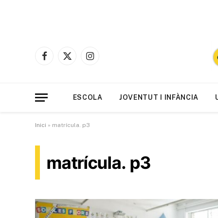
Facebook
X
Instagram
(Twitter)
ESCOLA
JOVENTUT I INFÀNCIA
Inici
»
matrícula. p3
matrícula. p3