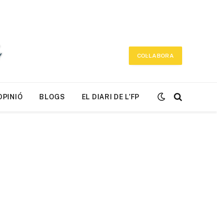
COL·LABORA
OPINIÓ
BLOGS
EL DIARI DE L’FP