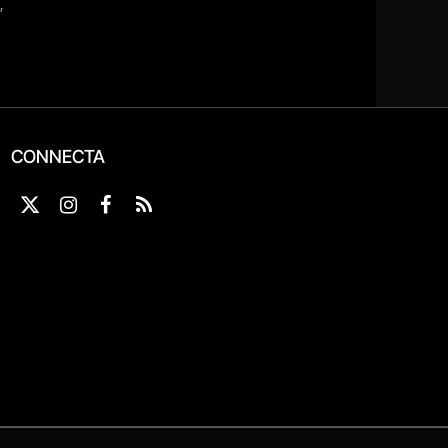
CONNECTA
X
Instagram
Facebook
RSS
(Twitter)