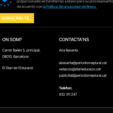
ON SOM?
CONTACTA'NS
Carrer Bailén 5, principal.
Ana Basanta
08010, Barcelona
abasanta@periodismeplural.cat
El Diari de l'Educació
redaccio@diarieducacio.cat
publicitat@periodismeplural.cat
Telèfon:
932 311 247