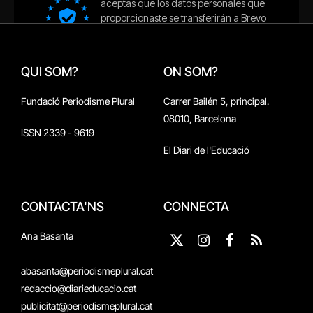
QUI SOM?
ON SOM?
Fundació Periodisme Plural
Carrer Bailén 5, principal.
08010, Barcelona
ISSN 2339 - 9619
El Diari de l'Educació
CONTACTA'NS
CONNECTA
Ana Basanta
X
Instagram
Facebook
RSS
(Twitter)
abasanta@periodismeplural.cat
redaccio@diarieducacio.cat
publicitat@periodismeplural.cat