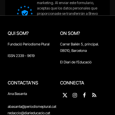
QUI SOM?
ON SOM?
Fundació Periodisme Plural
Carrer Bailén 5, principal.
08010, Barcelona
ISSN 2339 - 9619
El Diari de l'Educació
CONTACTA'NS
CONNECTA
Ana Basanta
X
Instagram
Facebook
RSS
(Twitter)
abasanta@periodismeplural.cat
redaccio@diarieducacio.cat