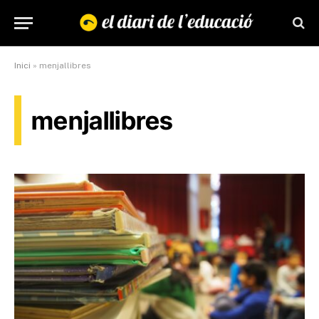
Inici
»
menjallibres
menjallibres