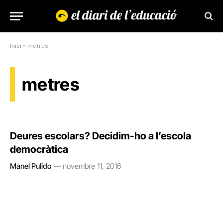
Inici
»
metres
metres
Deures escolars? Decidim-ho a l’escola
democràtica
Manel Pulido
novembre 11, 2016