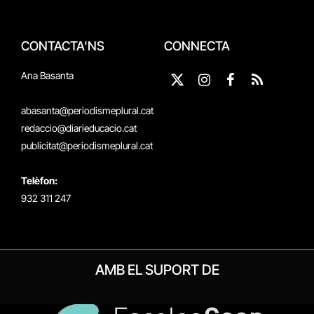
CONTACTA'NS
CONNECTA
Ana Basanta
X
Instagram
Facebook
RSS
(Twitter)
abasanta@periodismeplural.cat
redaccio@diarieducacio.cat
publicitat@periodismeplural.cat
Telèfon:
932 311 247
AMB EL SUPORT DE