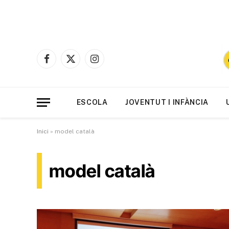
Facebook
X
Instagram
(Twitter)
ESCOLA
JOVENTUT I INFÀNCIA
Inici
»
model català
model català