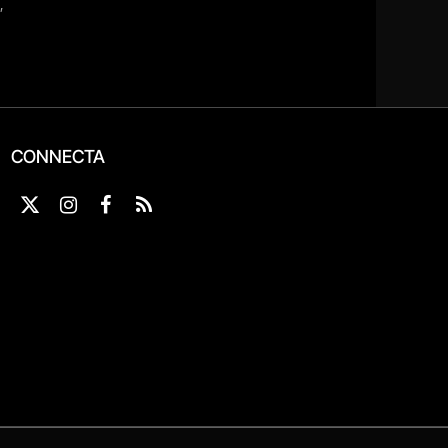
CONNECTA
X
Instagram
Facebook
RSS
(Twitter)