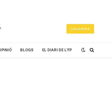
COL·LABORA
OPINIÓ
BLOGS
EL DIARI DE L’FP