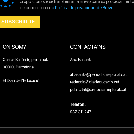
ON SOM?
CONTACTA'NS
Carrer Bailén 5, principal.
Ana Basanta
08010, Barcelona
abasanta@periodismeplural.cat
El Diari de l'Educació
redaccio@diarieducacio.cat
publicitat@periodismeplural.cat
Telèfon:
932 311 247