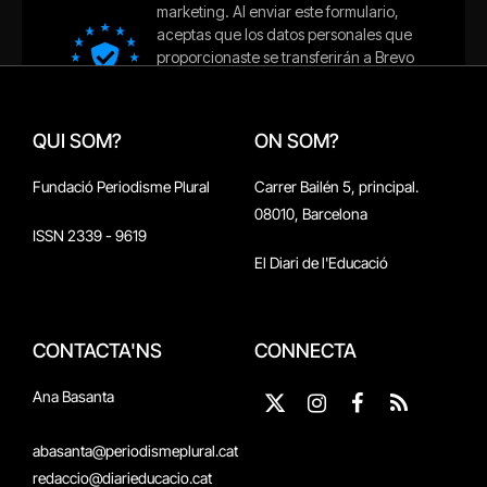
QUI SOM?
ON SOM?
Fundació Periodisme Plural
Carrer Bailén 5, principal.
08010, Barcelona
ISSN 2339 - 9619
El Diari de l'Educació
CONTACTA'NS
CONNECTA
Ana Basanta
X
Instagram
Facebook
RSS
(Twitter)
abasanta@periodismeplural.cat
redaccio@diarieducacio.cat