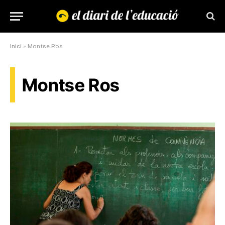
Inici
»
Montse Ros
Montse Ros