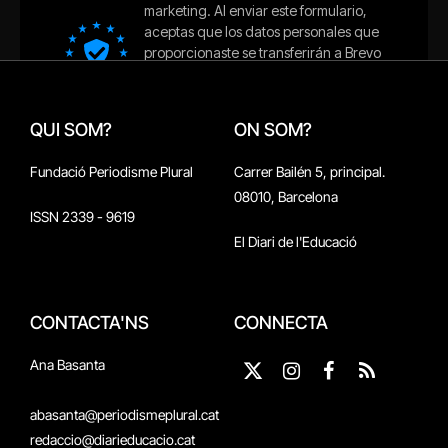
QUI SOM?
ON SOM?
Fundació Periodisme Plural
Carrer Bailén 5, principal.
08010, Barcelona
ISSN 2339 - 9619
El Diari de l'Educació
CONTACTA'NS
CONNECTA
Ana Basanta
X
Instagram
Facebook
RSS
(Twitter)
abasanta@periodismeplural.cat
redaccio@diarieducacio.cat