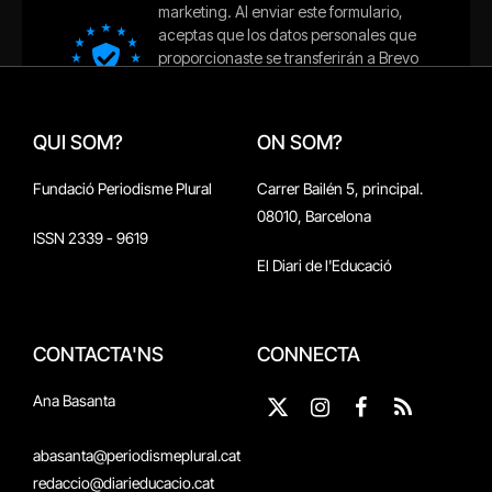
QUI SOM?
ON SOM?
Fundació Periodisme Plural
Carrer Bailén 5, principal.
08010, Barcelona
ISSN 2339 - 9619
El Diari de l'Educació
CONTACTA'NS
CONNECTA
Ana Basanta
X
Instagram
Facebook
RSS
(Twitter)
abasanta@periodismeplural.cat
redaccio@diarieducacio.cat