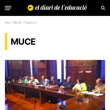
Inici
»
MUCE
»
Pàgina 2
MUCE