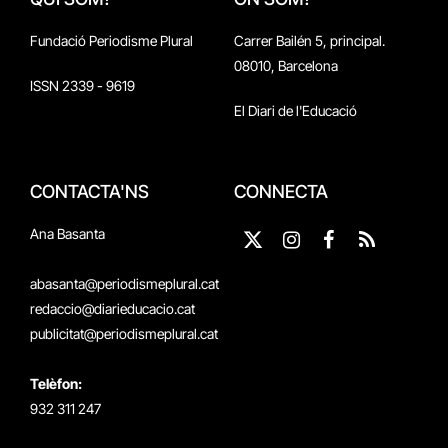
Fundació Periodisme Plural
Carrer Bailén 5, principal.
08010, Barcelona
ISSN 2339 - 9619
El Diari de l'Educació
CONTACTA'NS
CONNECTA
Ana Basanta
X
Instagram
Facebook
RSS
(Twitter)
abasanta@periodismeplural.cat
redaccio@diarieducacio.cat
publicitat@periodismeplural.cat
Telèfon:
932 311 247