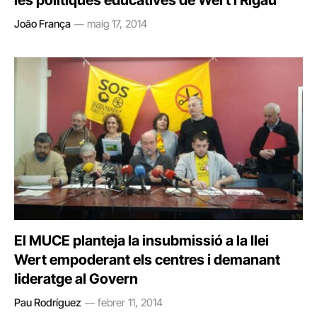
les polítiques educatives de Wert i Rigau
João França
maig 17, 2014
El MUCE planteja la insubmissió a la llei
Wert empoderant els centres i demanant
lideratge al Govern
Pau Rodríguez
febrer 11, 2014