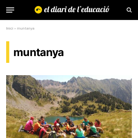
Inici
»
muntanya
muntanya