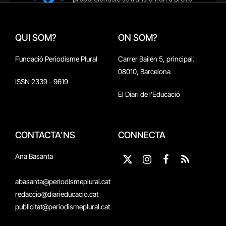
QUI SOM?
ON SOM?
Fundació Periodisme Plural
Carrer Bailén 5, principal.
08010, Barcelona
ISSN 2339 - 9619
El Diari de l'Educació
CONTACTA'NS
CONNECTA
Ana Basanta
X
Instagram
Facebook
RSS
(Twitter)
abasanta@periodismeplural.cat
redaccio@diarieducacio.cat
publicitat@periodismeplural.cat