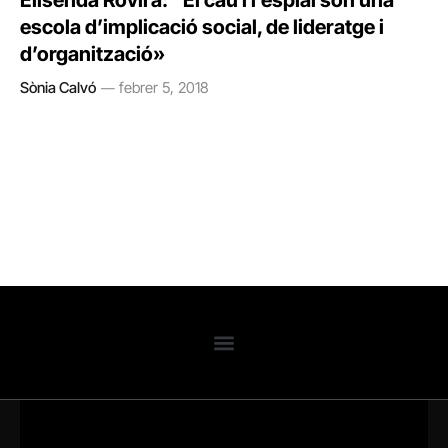
Elisenda Rovira: “El cau i l’esplai són una
escola d’implicació social, de lideratge i
d’organització»
Sònia Calvó
febrer 5, 2018