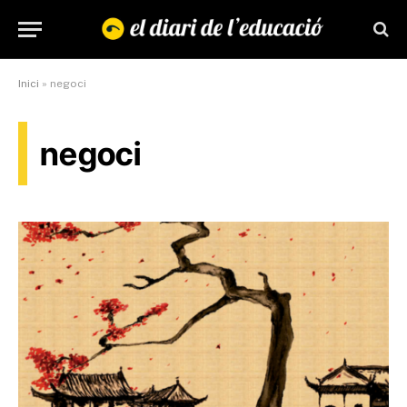
Inici
»
negoci
negoci