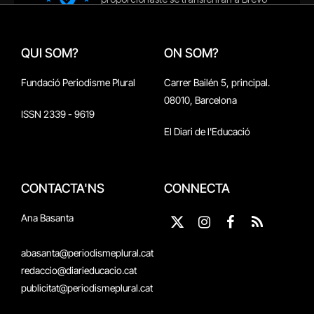
QUI SOM?
ON SOM?
Fundació Periodisme Plural
Carrer Bailén 5, principal.
08010, Barcelona
ISSN 2339 - 9619
El Diari de l'Educació
CONTACTA'NS
CONNECTA
Ana Basanta
X
Instagram
Facebook
RSS
(Twitter)
abasanta@periodismeplural.cat
redaccio@diarieducacio.cat
publicitat@periodismeplural.cat