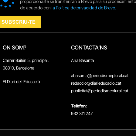
ON SOM?
CONTACTA'NS
Carrer Bailén 5, principal.
Ana Basanta
08010, Barcelona
abasanta@periodismeplural.cat
El Diari de l'Educació
redaccio@diarieducacio.cat
publicitat@periodismeplural.cat
Telèfon:
932 311 247