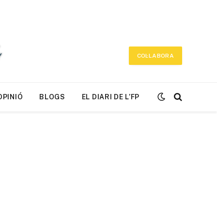
COL·LABORA
OPINIÓ
BLOGS
EL DIARI DE L’FP