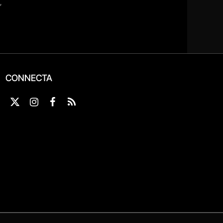
CONNECTA
X
Instagram
Facebook
RSS
(Twitter)