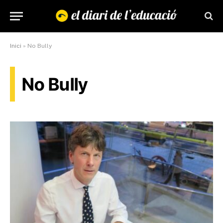
Inici
»
No Bully
No Bully