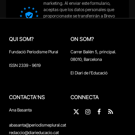
QUI SOM?
ON SOM?
Fundació Periodisme Plural
Carrer Bailén 5, principal.
08010, Barcelona
ISSN 2339 - 9619
El Diari de l'Educació
CONTACTA'NS
CONNECTA
Ana Basanta
X
Instagram
Facebook
RSS
(Twitter)
abasanta@periodismeplural.cat
redaccio@diarieducacio.cat