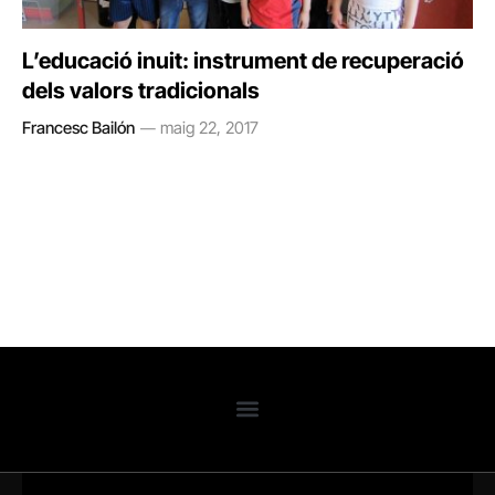
L’educació inuit: instrument de recuperació
dels valors tradicionals
Francesc Bailón
maig 22, 2017