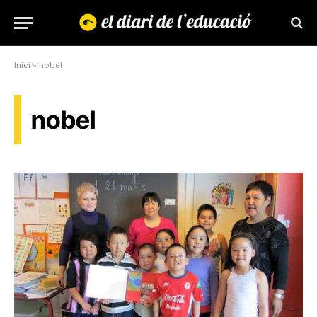
Inici
»
nobel
nobel