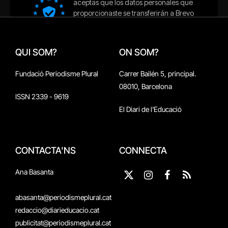
QUI SOM?
ON SOM?
Fundació Periodisme Plural
Carrer Bailén 5, principal.
08010, Barcelona
ISSN 2339 - 9619
El Diari de l'Educació
CONTACTA'NS
CONNECTA
Ana Basanta
X
Instagram
Facebook
RSS
(Twitter)
abasanta@periodismeplural.cat
redaccio@diarieducacio.cat
publicitat@periodismeplural.cat