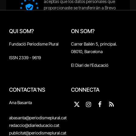
QUI SOM?
ON SOM?
Fundació Periodisme Plural
Carrer Bailén 5, principal.
08010, Barcelona
ISSN 2339 - 9619
El Diari de l'Educació
CONTACTA'NS
CONNECTA
Ana Basanta
X
Instagram
Facebook
RSS
(Twitter)
abasanta@periodismeplural.cat
redaccio@diarieducacio.cat
publicitat@periodismeplural.cat