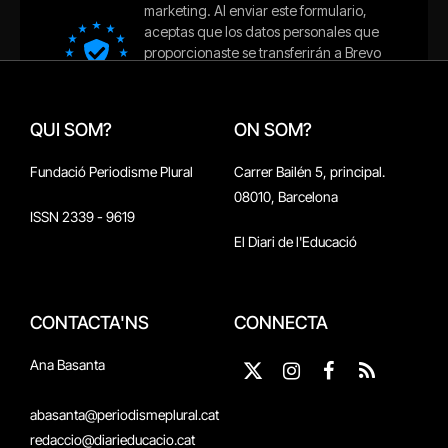
QUI SOM?
ON SOM?
Fundació Periodisme Plural
Carrer Bailén 5, principal.
08010, Barcelona
ISSN 2339 - 9619
El Diari de l'Educació
CONTACTA'NS
CONNECTA
Ana Basanta
X
Instagram
Facebook
RSS
(Twitter)
abasanta@periodismeplural.cat
redaccio@diarieducacio.cat