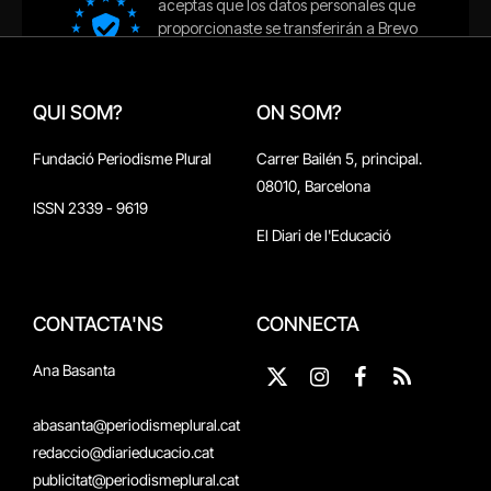
QUI SOM?
ON SOM?
Fundació Periodisme Plural
Carrer Bailén 5, principal.
08010, Barcelona
ISSN 2339 - 9619
El Diari de l'Educació
CONTACTA'NS
CONNECTA
Ana Basanta
X
Instagram
Facebook
RSS
(Twitter)
abasanta@periodismeplural.cat
redaccio@diarieducacio.cat
publicitat@periodismeplural.cat