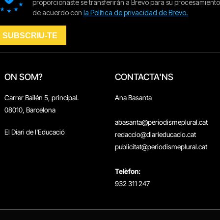
ON SOM?
CONTACTA'NS
Carrer Bailén 5, principal.
Ana Basanta
08010, Barcelona
abasanta@periodismeplural.cat
El Diari de l'Educació
redaccio@diarieducacio.cat
publicitat@periodismeplural.cat
Telèfon:
932 311 247