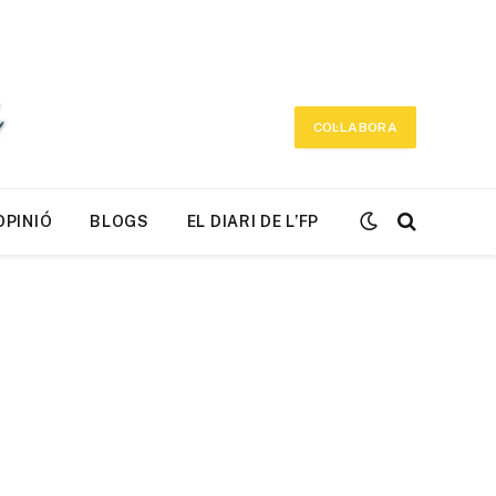
COL·LABORA
OPINIÓ
BLOGS
EL DIARI DE L’FP