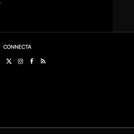
CONNECTA
X
Instagram
Facebook
RSS
(Twitter)