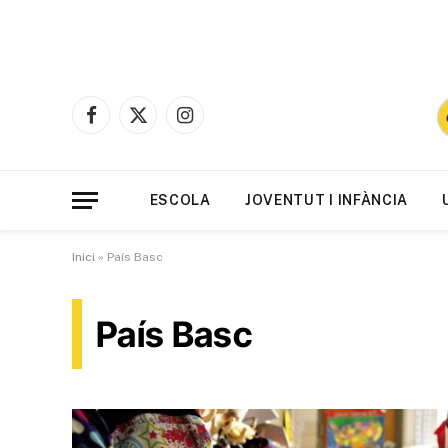
Facebook
X
Instagram
(Twitter)
ESCOLA
JOVENTUT I INFÀNCIA
Inici
»
País Basc
País Basc