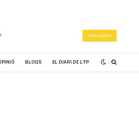
COL·LABORA
OPINIÓ
BLOGS
EL DIARI DE L’FP