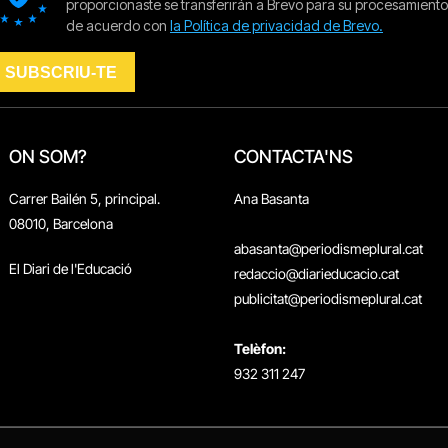
ON SOM?
CONTACTA'NS
Carrer Bailén 5, principal.
Ana Basanta
08010, Barcelona
abasanta@periodismeplural.cat
El Diari de l'Educació
redaccio@diarieducacio.cat
publicitat@periodismeplural.cat
Telèfon:
932 311 247