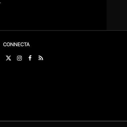
CONNECTA
X
Instagram
Facebook
RSS
(Twitter)