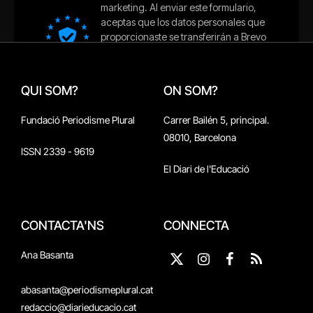
QUI SOM?
ON SOM?
Fundació Periodisme Plural
Carrer Bailén 5, principal.
08010, Barcelona
ISSN 2339 - 9619
El Diari de l'Educació
CONTACTA'NS
CONNECTA
Ana Basanta
X
Instagram
Facebook
RSS
(Twitter)
abasanta@periodismeplural.cat
redaccio@diarieducacio.cat