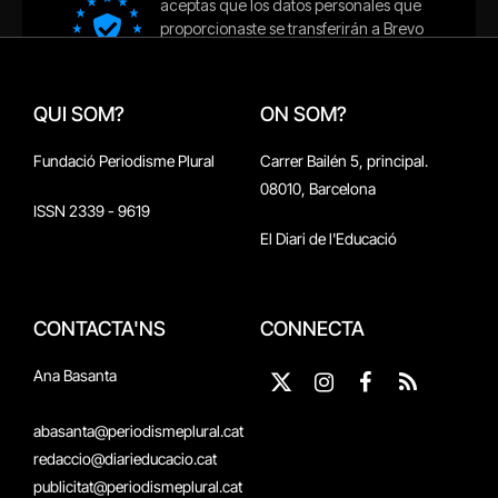
QUI SOM?
ON SOM?
Fundació Periodisme Plural
Carrer Bailén 5, principal.
08010, Barcelona
ISSN 2339 - 9619
El Diari de l'Educació
CONTACTA'NS
CONNECTA
Ana Basanta
X
Instagram
Facebook
RSS
(Twitter)
abasanta@periodismeplural.cat
redaccio@diarieducacio.cat
publicitat@periodismeplural.cat