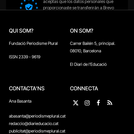
QUI SOM?
ON SOM?
Fundació Periodisme Plural
Carrer Bailén 5, principal.
08010, Barcelona
ISSN 2339 - 9619
El Diari de l'Educació
CONTACTA'NS
CONNECTA
Ana Basanta
X
Instagram
Facebook
RSS
(Twitter)
abasanta@periodismeplural.cat
redaccio@diarieducacio.cat
publicitat@periodismeplural.cat