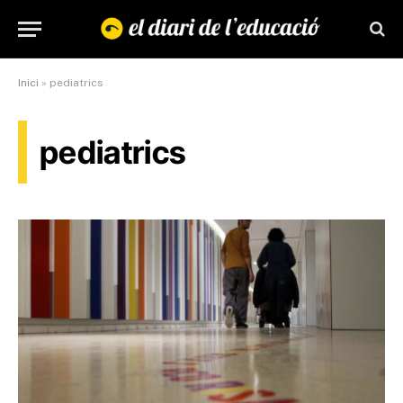
Inici
»
pediatrics
pediatrics