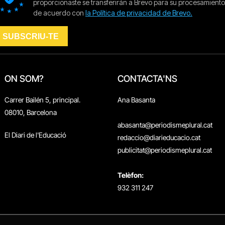
ON SOM?
CONTACTA'NS
Carrer Bailén 5, principal.
Ana Basanta
08010, Barcelona
abasanta@periodismeplural.cat
El Diari de l'Educació
redaccio@diarieducacio.cat
publicitat@periodismeplural.cat
Telèfon:
932 311 247