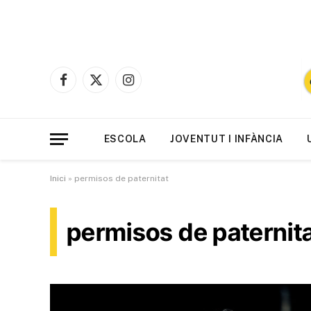
Facebook
X
Instagram
(Twitter)
ESCOLA
JOVENTUT I INFÀNCIA
Inici
»
permisos de paternitat
permisos de paternit