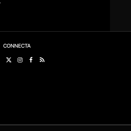
CONNECTA
X
Instagram
Facebook
RSS
(Twitter)