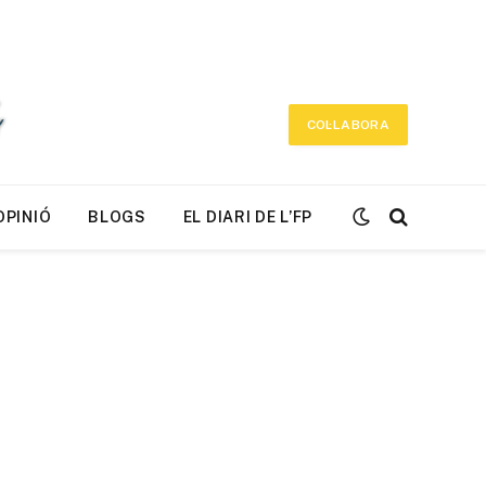
COL·LABORA
OPINIÓ
BLOGS
EL DIARI DE L’FP