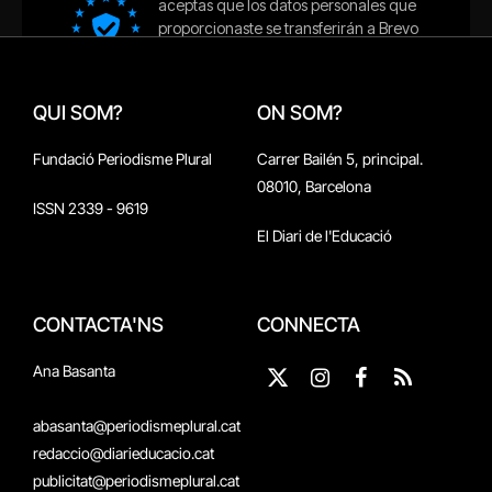
QUI SOM?
ON SOM?
Fundació Periodisme Plural
Carrer Bailén 5, principal.
08010, Barcelona
ISSN 2339 - 9619
El Diari de l'Educació
CONTACTA'NS
CONNECTA
Ana Basanta
X
Instagram
Facebook
RSS
(Twitter)
abasanta@periodismeplural.cat
redaccio@diarieducacio.cat
publicitat@periodismeplural.cat