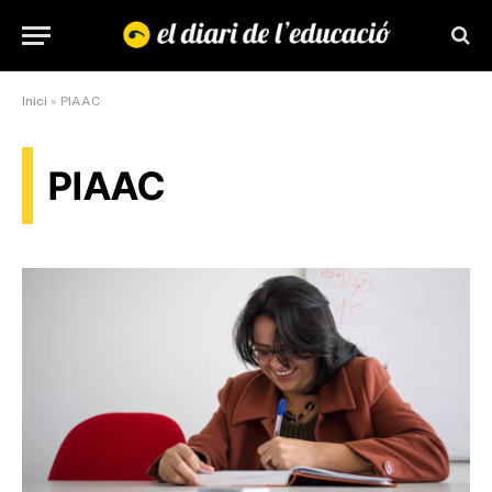
Inici
»
PIAAC
PIAAC