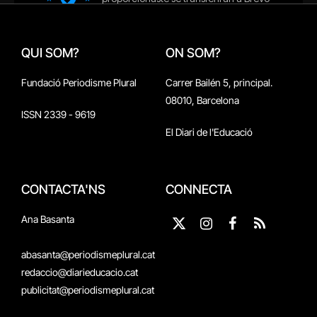
QUI SOM?
ON SOM?
Fundació Periodisme Plural
Carrer Bailén 5, principal.
08010, Barcelona
ISSN 2339 - 9619
El Diari de l'Educació
CONTACTA'NS
CONNECTA
Ana Basanta
X
Instagram
Facebook
RSS
(Twitter)
abasanta@periodismeplural.cat
redaccio@diarieducacio.cat
publicitat@periodismeplural.cat