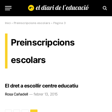
Inici
»
Preinscripcions escolars
»
Pàgina 3
Preinscripcions
escolars
El dret a escollir centre educatiu
Rosa Cañadell
febrer 13, 2015