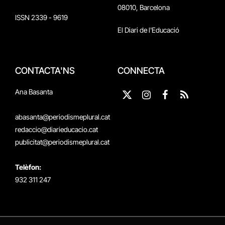
08010, Barcelona
ISSN 2339 - 9619
El Diari de l'Educació
CONTACTA'NS
CONNECTA
Ana Basanta
X
Instagram
Facebook
RSS
(Twitter)
abasanta@periodismeplural.cat
redaccio@diarieducacio.cat
publicitat@periodismeplural.cat
Telèfon:
932 311 247