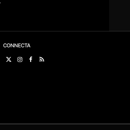
CONNECTA
X
Instagram
Facebook
RSS
(Twitter)