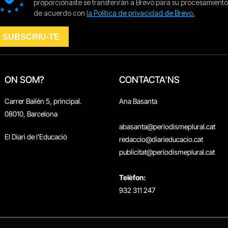
ON SOM?
CONTACTA'NS
Carrer Bailén 5, principal.
Ana Basanta
08010, Barcelona
abasanta@periodismeplural.cat
El Diari de l'Educació
redaccio@diarieducacio.cat
publicitat@periodismeplural.cat
Telèfon:
932 311 247