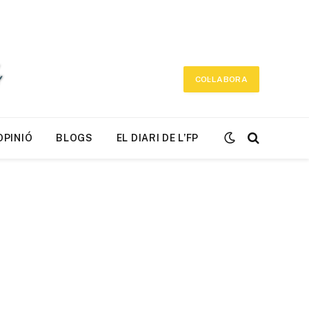
COL·LABORA
OPINIÓ
BLOGS
EL DIARI DE L’FP