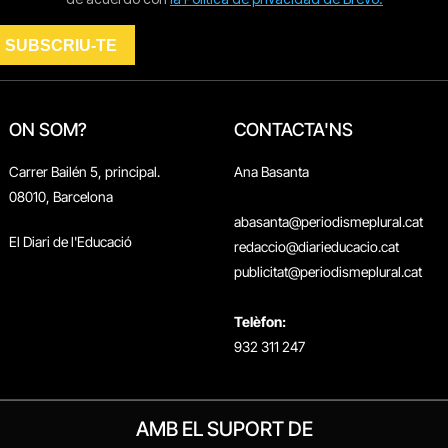
ON SOM?
CONTACTA'NS
Carrer Bailén 5, principal.
Ana Basanta
08010, Barcelona
abasanta@periodismeplural.cat
El Diari de l'Educació
redaccio@diarieducacio.cat
publicitat@periodismeplural.cat
Telèfon:
932 311 247
AMB EL SUPORT DE