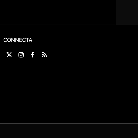
CONNECTA
X
Instagram
Facebook
RSS
(Twitter)