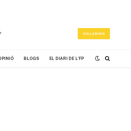
COL·LABORA
OPINIÓ
BLOGS
EL DIARI DE L’FP