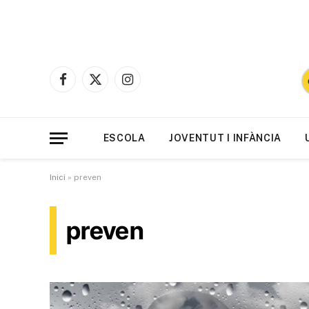
Facebook
X
Instagram
(Twitter)
ESCOLA
JOVENTUT I INFÀNCIA
Inici
»
preven
preven