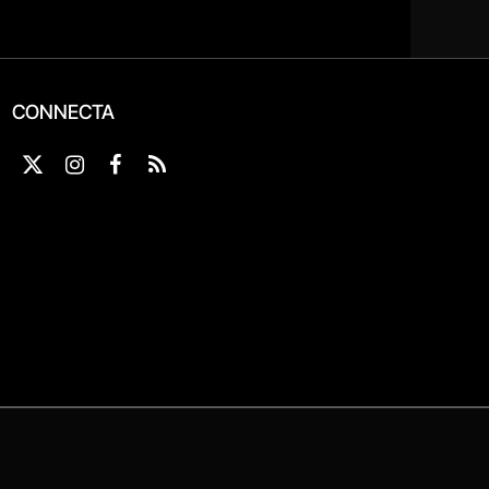
CONNECTA
X
Instagram
Facebook
RSS
(Twitter)