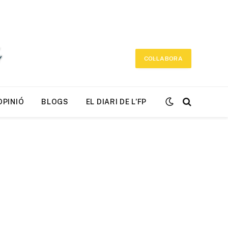
COL·LABORA
OPINIÓ
BLOGS
EL DIARI DE L’FP