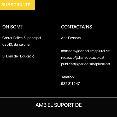
ON SOM?
CONTACTA'NS
Carrer Bailén 5, principal.
Ana Basanta
08010, Barcelona
abasanta@periodismeplural.cat
El Diari de l'Educació
redaccio@diarieducacio.cat
publicitat@periodismeplural.cat
Telèfon:
932 311 247
AMB EL SUPORT DE