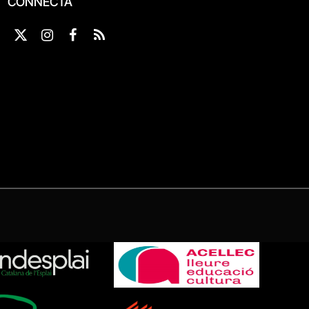
CONNECTA
X
Instagram
Facebook
RSS
(Twitter)