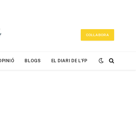
COL·LABORA
OPINIÓ
BLOGS
EL DIARI DE L’FP