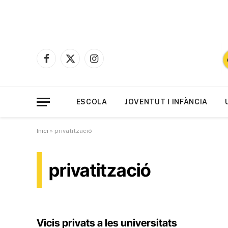
Facebook
X
Instagram
(Twitter)
ESCOLA
JOVENTUT I INFÀNCIA
Inici
»
privatització
privatització
Vicis privats a les universitats