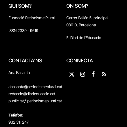
QUI SOM?
ON SOM?
Fundació Periodisme Plural
Carrer Bailén 5, principal.
08010, Barcelona
ISSN 2339 - 9619
El Diari de l'Educació
CONTACTA'NS
CONNECTA
Ana Basanta
X
Instagram
Facebook
RSS
(Twitter)
abasanta@periodismeplural.cat
redaccio@diarieducacio.cat
publicitat@periodismeplural.cat
Telèfon:
932 311 247