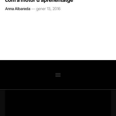
com a motor d’aprenentatge
Anna Albareda
gener 13, 2016