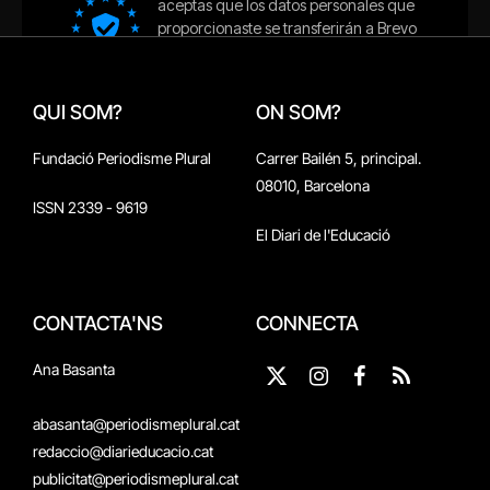
QUI SOM?
ON SOM?
Fundació Periodisme Plural
Carrer Bailén 5, principal.
08010, Barcelona
ISSN 2339 - 9619
El Diari de l'Educació
CONTACTA'NS
CONNECTA
Ana Basanta
X
Instagram
Facebook
RSS
(Twitter)
abasanta@periodismeplural.cat
redaccio@diarieducacio.cat
publicitat@periodismeplural.cat