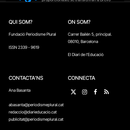
QUI SOM?
ON SOM?
Fundació Periodisme Plural
Carrer Bailén 5, principal.
08010, Barcelona
ISSN 2339 - 9619
El Diari de l'Educació
CONTACTA'NS
CONNECTA
Ana Basanta
X
Instagram
Facebook
RSS
(Twitter)
abasanta@periodismeplural.cat
redaccio@diarieducacio.cat
publicitat@periodismeplural.cat