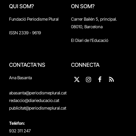
QUI SOM?
ON SOM?
Fundació Periodisme Plural
Carrer Bailén 5, principal.
08010, Barcelona
ISSN 2339 - 9619
El Diari de l'Educació
CONTACTA'NS
CONNECTA
Ana Basanta
X
Instagram
Facebook
RSS
(Twitter)
abasanta@periodismeplural.cat
redaccio@diarieducacio.cat
publicitat@periodismeplural.cat
Telèfon:
932 311 247