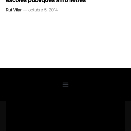
escoles públiques amb lletres
Rut Vilar
octubre 5, 2014