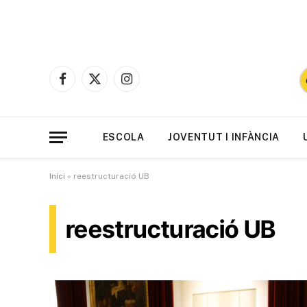
Facebook
X
Instagram
(Twitter)
ESCOLA
JOVENTUT I INFÀNCIA
Inici
»
reestructuració UB
reestructuració UB