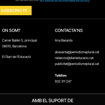
ON SOM?
CONTACTA'NS
Carrer Bailén 5, principal.
Ana Basanta
08010, Barcelona
abasanta@periodismeplural.cat
El Diari de l'Educació
redaccio@diarieducacio.cat
publicitat@periodismeplural.cat
Telèfon:
932 311 247
AMB EL SUPORT DE