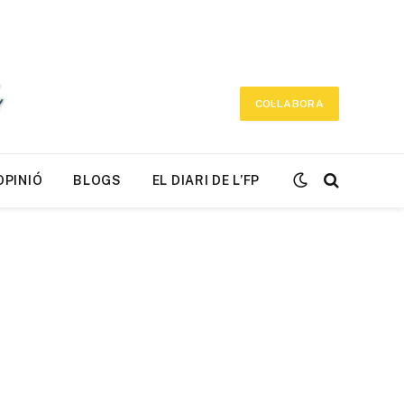
COL·LABORA
OPINIÓ
BLOGS
EL DIARI DE L’FP