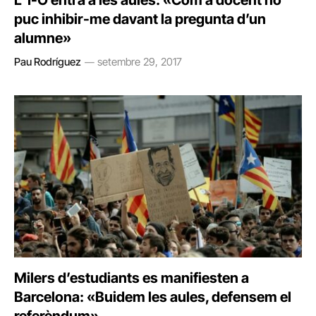
L’1-O entra a les aules: «Com a docent no
puc inhibir-me davant la pregunta d’un
alumne»
Pau Rodríguez
setembre 29, 2017
Milers d’estudiants es manifiesten a
Barcelona: «Buidem les aules, defensem el
referèndum»