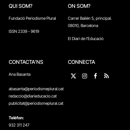
QUI SOM?
ON SOM?
Fundació Periodisme Plural
Carrer Bailén 5, principal.
08010, Barcelona
ISSN 2339 - 9619
El Diari de l'Educació
CONTACTA'NS
CONNECTA
Ana Basanta
X
Instagram
Facebook
RSS
(Twitter)
abasanta@periodismeplural.cat
redaccio@diarieducacio.cat
publicitat@periodismeplural.cat
Telèfon:
932 311 247