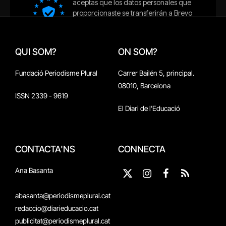
QUI SOM?
ON SOM?
Fundació Periodisme Plural
Carrer Bailén 5, principal.
08010, Barcelona
ISSN 2339 - 9619
El Diari de l'Educació
CONTACTA'NS
CONNECTA
Ana Basanta
X
Instagram
Facebook
RSS
(Twitter)
abasanta@periodismeplural.cat
redaccio@diarieducacio.cat
publicitat@periodismeplural.cat