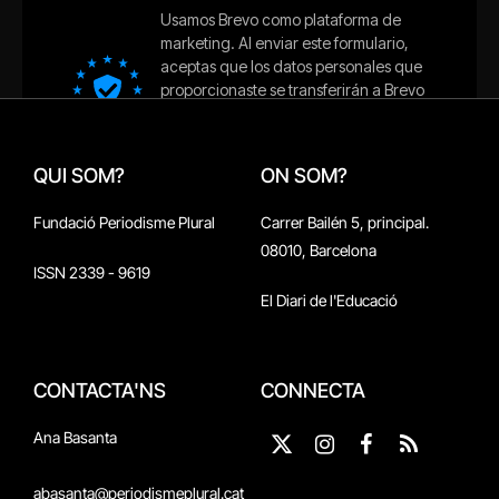
QUI SOM?
ON SOM?
Fundació Periodisme Plural
Carrer Bailén 5, principal.
08010, Barcelona
ISSN 2339 - 9619
El Diari de l'Educació
CONTACTA'NS
CONNECTA
Ana Basanta
X
Instagram
Facebook
RSS
(Twitter)
abasanta@periodismeplural.cat