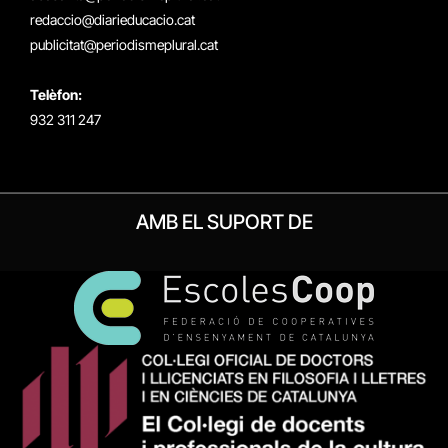
redaccio@diarieducacio.cat
publicitat@periodismeplural.cat
Telèfon:
932 311 247
AMB EL SUPORT DE